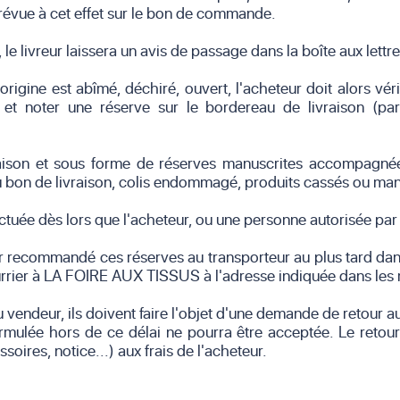
 prévue à cet effet sur le bon de commande.
, le livreur laissera un avis de passage dans la boîte aux lettre
rigine est abîmé, déchiré, ouvert, l'acheteur doit alors véri
s et noter une réserve sur le bordereau de livraison (pa
vraison et sous forme de réserves manuscrites accompagné
u bon de livraison, colis endommagé, produits cassés ou manq
tuée dès lors que l'acheteur, ou une personne autorisée par lu
er recommandé ces réserves au transporteur au plus tard dans
urrier à LA FOIRE AUX TISSUS à l'adresse indiquée dans les 
 au vendeur, ils doivent faire l'objet d'une demande de reto
formulée hors de ce délai ne pourra être acceptée. Le reto
soires, notice...) aux frais de l'acheteur.