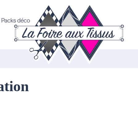
Packs déco
ation