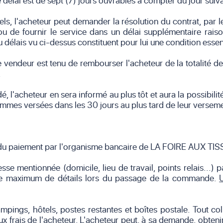
e délai est de sept (7) jours ouvrables à compter du jour su
ls, l'acheteur peut demander la résolution du contrat, par
 ou de fournir le service dans un délai supplémentaire raiso
 délais vu ci-dessus constituent pour lui une condition essent
le vendeur est tenu de rembourser l'acheteur de la totalité 
.
, l'acheteur en sera informé au plus tôt et aura la possibili
es versées dans les 30 jours au plus tard de leur versemen
ion du paiement par l'organisme bancaire de LA FOIRE AUX TI
se mentionnée (domicile, lieu de travail, points relais...)
le maximum de détails lors du passage de la commande.
ampings, hôtels, postes restantes et boîtes postale. Tout 
 frais de l'acheteur. L'acheteur peut, à sa demande, obtenir 