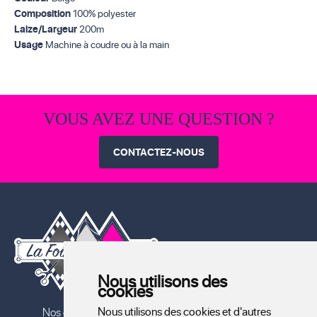
Composition
100% polyester
Laize/Largeur
200m
Usage
Machine à coudre ou à la main
VOUS AVEZ UNE QUESTION ?
CONTACTEZ-NOUS
Nous utilisons des
cookies
Nous utilisons des cookies et d'autres
Nos coupons
Mercerie
Machines à coudre
Packs déco