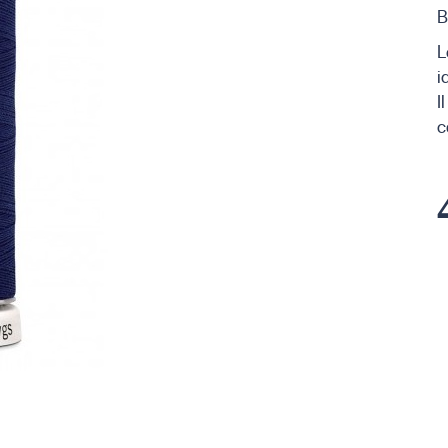
B
L
i
I
c