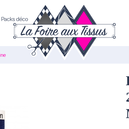
Packs déco
ine