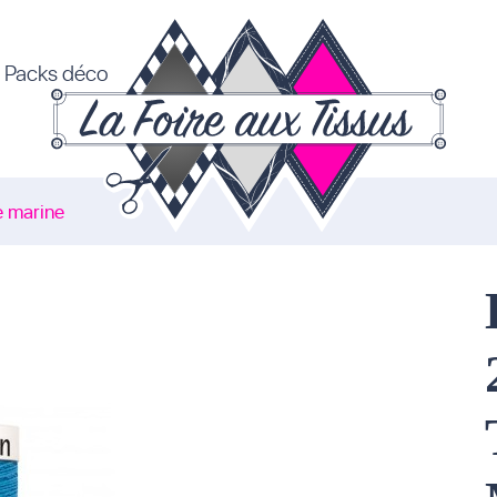
Packs déco
e marine